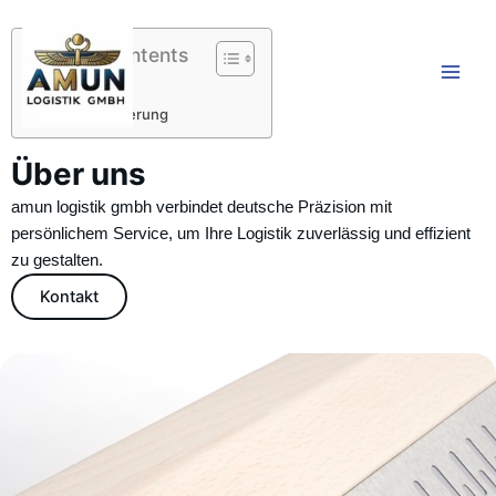
Skip
to
Table of Contents
content
Über uns
Schnelle Lieferung
Über uns
amun logistik gmbh verbindet deutsche Präzision mit
persönlichem Service, um Ihre Logistik zuverlässig und effizient
zu gestalten.
Kontakt